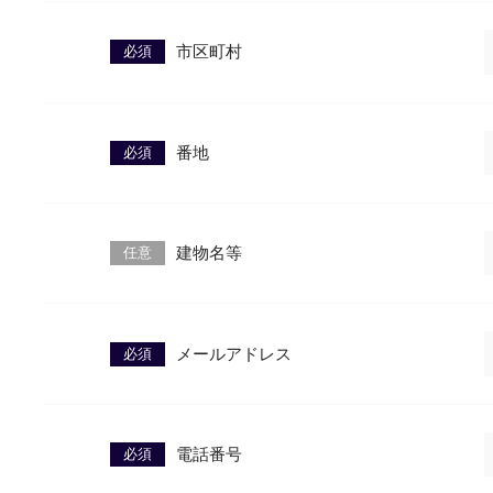
必須
市区町村
必須
番地
任意
建物名等
必須
メールアドレス
必須
電話番号